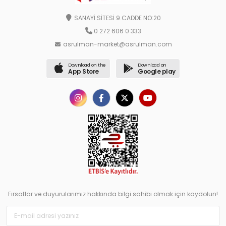
SANAYİ SİTESİ 9.CADDE NO:20
0 272 606 0 333
asrulman-market@asrulman.com
Download on the
Download on
App Store
Google play
Fırsatlar ve duyurularımız hakkında bilgi sahibi olmak için kaydolun!