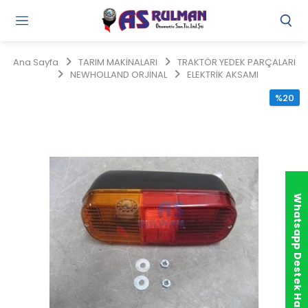
Gi
Y
/
Ana Sayfa
TARIM MAKİNALARI
TRAKTÖR YEDEK PARÇALARI
Ü
NEWHOLLAND ORJİNAL
ELEKTRİK AKSAMI
O
%20
Whatsapp Destek Hattı