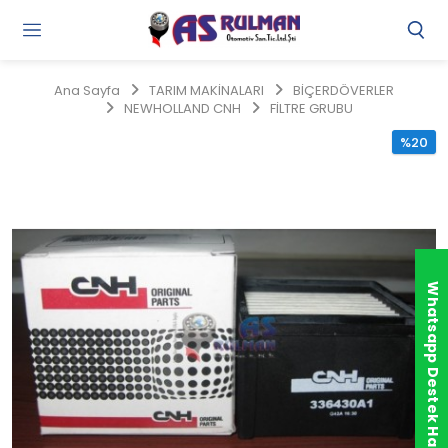
Gi
Y
/
Ana Sayfa
TARIM MAKİNALARI
BİÇERDÖVERLER
Ü
NEWHOLLAND CNH
FİLTRE GRUBU
O
%20
Whatsapp Destek Hattı