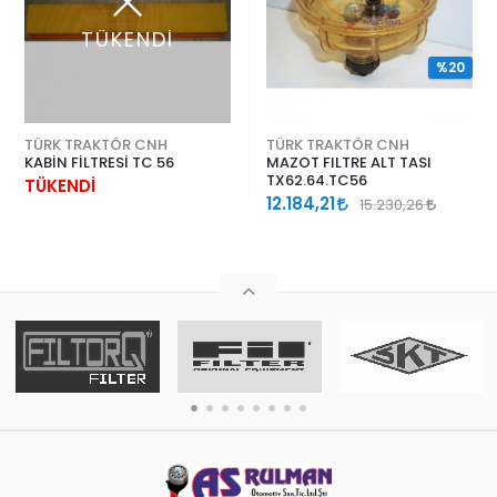
TÜKENDİ
%20
TÜRK TRAKTÖR CNH
TÜRK TRAKTÖR CNH
KABİN FİLTRESİ TC 56
MAZOT FILTRE ALT TASI
TX62.64.TC56
TÜKENDİ
12.184,21
15.230,26