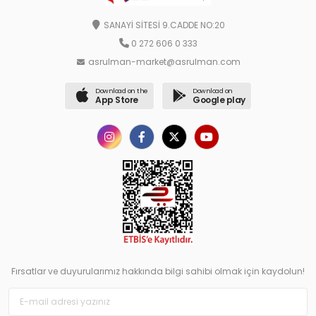
SANAYİ SİTESİ 9.CADDE NO:20
0 272 606 0 333
asrulman-market@asrulman.com
Download on the
Download on
App Store
Google play
Fırsatlar ve duyurularımız hakkında bilgi sahibi olmak için kaydolun!