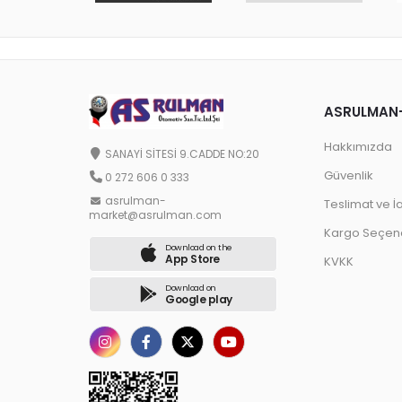
ASRULMAN
Hakkımızda
SANAYİ SİTESİ 9.CADDE NO:20
Güvenlik
0 272 606 0 333
asrulman-
Teslimat ve İ
market@asrulman.com
Kargo Seçene
Download on the
App Store
KVKK
Download on
Google play