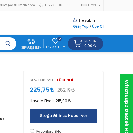
arket@asrulman.com
0 272 606 0 333
Türk Lirası
Hesabım
Giriş Yap
/
Üye Ol
0
SEPETIM
0
0,00
FAVORILERIM
SIPARIŞLERIM
TÜKENDİ
Stok Durumu:
Whatsapp Destek Hattı
225,75
282,19
Havale Fiyatı:
215,00
Stoğa Girince Haber Ver
Favorilere Ekle