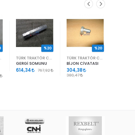
0
%20
%20
KTÖR CNH
TÜRK TRAKTÖR CNH
TÜRK TRAKTÖR CNH
GERGİ SOMUNU
BİJON CİVATASI
CİVATA 
614,34
304,38
81,57
767,92
380,47