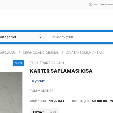
asrulman-m
PARÇALARI
NEWHOLLAND ORJİNAL
CİVATA-SOMUN AKSAMI
TÜRK TRAKTÖR CNH
%20
KARTER SAPLAMASI KISA
0
yorum
TÜM MODELLER
4607934
Ürün Kodu:
İade Bilgisi:
FIRSAT