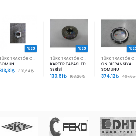
%20
%20
%2
TÜRK TRAKTÖR CNH
TÜRK TRAKTÖR CNH
TÜRK TRA
SOMUN
KARTER TAPASI TD
ÖN DİFRANSİYAL
SERİSİ
SOMUNU
313,31
391,64
130,61
374,12
163,26
467,65