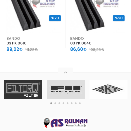
%20
%20
BANDO
BANDO
03 PK 0610
03 PK 0640
89,02
86,60
111,28
108,25