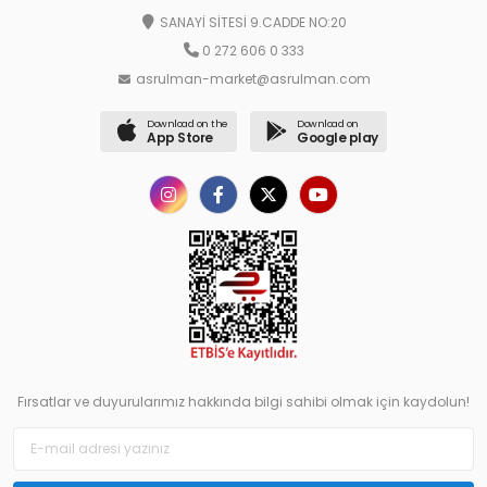
SANAYİ SİTESİ 9.CADDE NO:20
0 272 606 0 333
asrulman-market@asrulman.com
Download on the
Download on
App Store
Google play
Fırsatlar ve duyurularımız hakkında bilgi sahibi olmak için kaydolun!