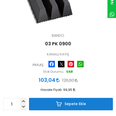
BANDO
03 PK 0900
KANALLI KAYIŞ
Facebook
Pinterest
WhatsApp
PAYLAŞ :
VAR
Stok Durumu:
103,04
128,80
Havale Fiyatı:
99,95
Sepete Ekle