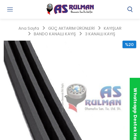
Gi
Y
/
Ana Sayfa
GÜÇ AKTARIM ÜRÜNLERİ
KAYIŞLAR
Ü
BANDO KANALLI KAYIŞ
3 KANALLI KAYIŞ
O
%20
Whatsapp Destek Hattı