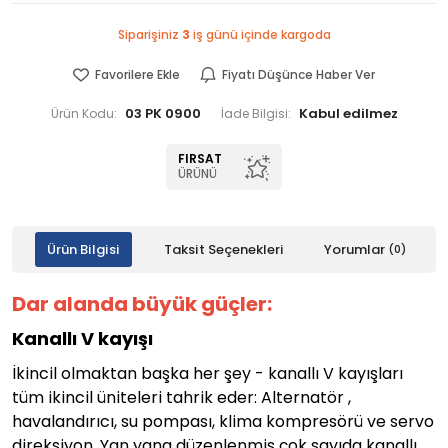
Siparişiniz
3
iş günü içinde kargoda
Favorilere Ekle
Fiyatı Düşünce Haber Ver
03 PK 0900
Ürün Kodu:
İade Bilgisi:
FIRSAT
ÜRÜNÜ
Ürün Bilgisi
Taksit Seçenekleri
Yorumlar
(0)
Dar alanda büyük güçler:
Kanallı V kayışı
İkincil olmaktan başka her şey - kanallı V kayışları
tüm ikincil üniteleri tahrik eder: Alternatör ,
havalandırıcı, su pompası, klima kompresörü ve servo
direksiyon. Yan yana düzenlenmiş çok sayıda kanallı