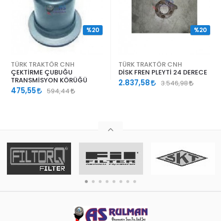
%20
%20
TÜRK TRAKTÖR CNH
TÜRK TRAKTÖR CNH
ÇEKTİRME ÇUBUĞU
DİSK FREN PLEYTİ 24 DERECE
TRANSMİSYON KÖRÜĞÜ
2.837,58
3.546,98
475,55
594,44