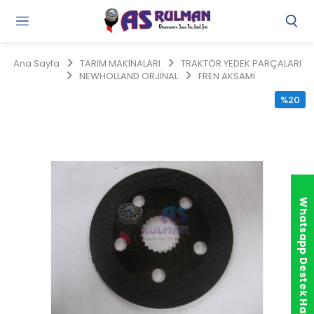
Gi
Y
/
Ana Sayfa
TARIM MAKİNALARI
TRAKTÖR YEDEK PARÇALARI
Ü
NEWHOLLAND ORJİNAL
FREN AKSAMI
O
%20
Whatsapp Destek Hattı