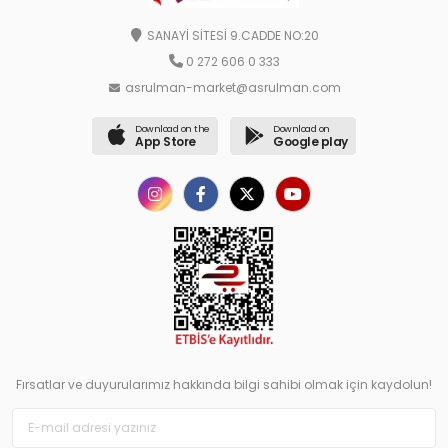
SANAYİ SİTESİ 9.CADDE NO:20
0 272 606 0 333
asrulman-market@asrulman.com
Download on the
Download on
App Store
Google play
Fırsatlar ve duyurularımız hakkında bilgi sahibi olmak için kaydolun!