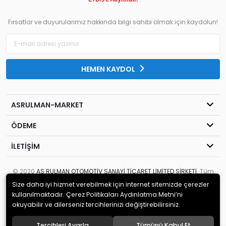
Fırsatlar ve duyurularımız hakkında bilgi sahibi olmak için kaydolun!
HEMEN KAYDOL
ASRULMAN-MARKET
ÖDEME
İLETİŞİM
© 2020
AS RULMAN OTOMOTİV SANAYİ TİCARET LİMİTED ŞİRKETİ
. Tüm
hakları saklıdır.
Size daha iyi hizmet verebilmek için internet sitemizde çerezler
kullanılmaktadır. Çerez Politikaları Aydınlatma Metni’ni
okuyabilir ve dilerseniz tercihlerinizi değiştirebilirsiniz.
Tercihleri Ayarla
Tümünü Kabul Et