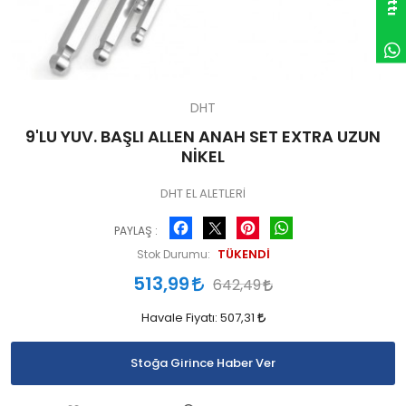
DHT
9'LU YUV. BAŞLI ALLEN ANAH SET EXTRA UZUN
NİKEL
DHT EL ALETLERİ
Facebook
Pinterest
WhatsApp
PAYLAŞ :
TÜKENDİ
Stok Durumu:
513,99
642,49
Havale Fiyatı:
507,31
Stoğa Girince Haber Ver