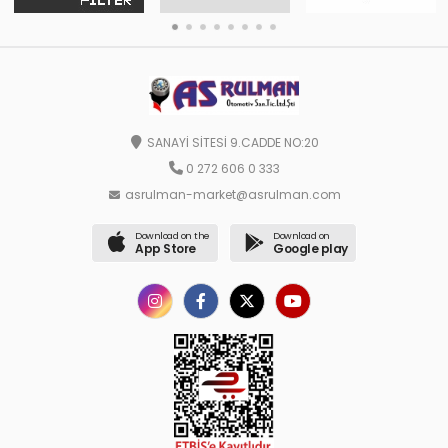
SANAYİ SİTESİ 9.CADDE NO:20
0 272 606 0 333
asrulman-market@asrulman.com
Download on the
Download on
App Store
Google play