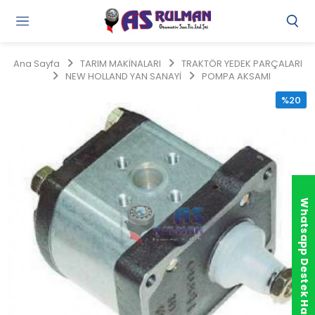
Gi
Y
/
Ana Sayfa
TARIM MAKİNALARI
TRAKTÖR YEDEK PARÇALARI
Ü
NEW HOLLAND YAN SANAYİ
POMPA AKSAMI
O
%20
Whatsapp Destek Hattı