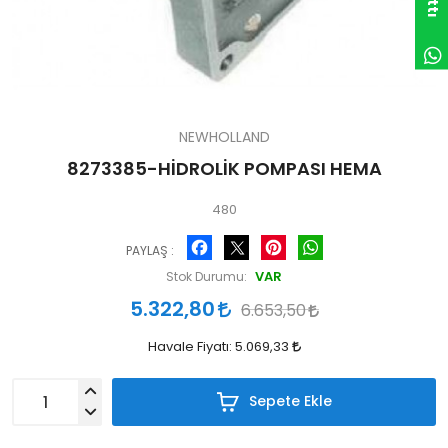
NEWHOLLAND
8273385-HİDROLİK POMPASI HEMA
480
Facebook
Pinterest
WhatsApp
PAYLAŞ :
VAR
Stok Durumu:
5.322,80
6.653,50
Havale Fiyatı:
5.069,33
Sepete Ekle