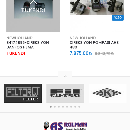
TÜKENDİ
%20
NEWHOLLAND
NEWHOLLAND
84174896-DİREKSİYON
DİREKSİYON POMPASI AHS
DANFOS HEMA
480
TÜKENDİ
7.875,00
9.843,75