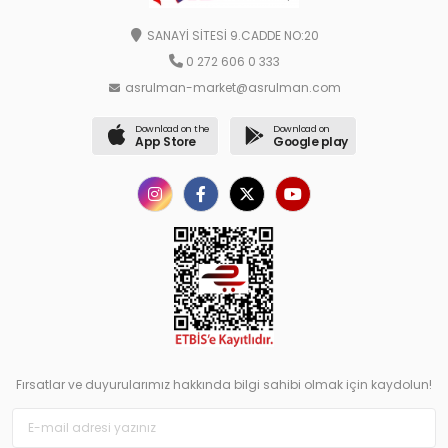
SANAYİ SİTESİ 9.CADDE NO:20
0 272 606 0 333
asrulman-market@asrulman.com
Download on the
Download on
App Store
Google play
Fırsatlar ve duyurularımız hakkında bilgi sahibi olmak için kaydolun!