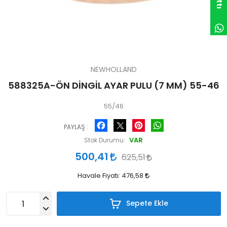
NEWHOLLAND
588325A-ÖN DİNGİL AYAR PULU (7 MM) 55-46
55/46
Facebook
Pinterest
WhatsApp
PAYLAŞ :
VAR
Stok Durumu:
500,41
625,51
Havale Fiyatı:
476,58
Sepete Ekle