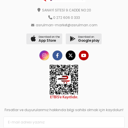
SANAYİ SİTESİ 9.CADDE NO:20
0 272 606 0 333
asrulman-market@asrulman.com
Download on the
Download on
App Store
Google play
Fırsatlar ve duyurularımız hakkında bilgi sahibi olmak için kaydolun!