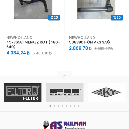
%20
%20
NEWHOLLAND
NEWHOLLAND
4973658-MERKEZ ROT (480-
5088801-ÖN AKS SAĞ
640)
2.868,78
3.585,97
4.384,24
5.480,30