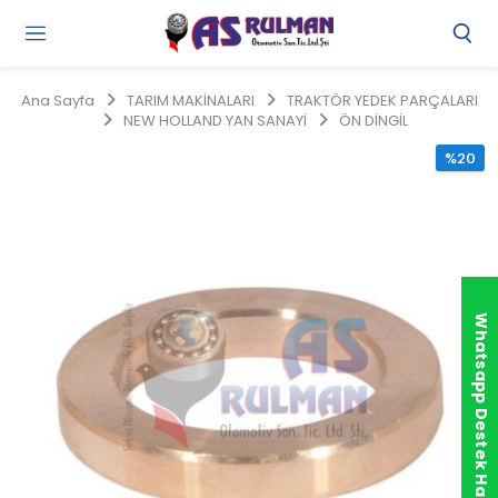
Gi
Y
/
Ana Sayfa
TARIM MAKİNALARI
TRAKTÖR YEDEK PARÇALARI
Ü
NEW HOLLAND YAN SANAYİ
ÖN DİNGİL
O
%20
Whatsapp Destek Hattı