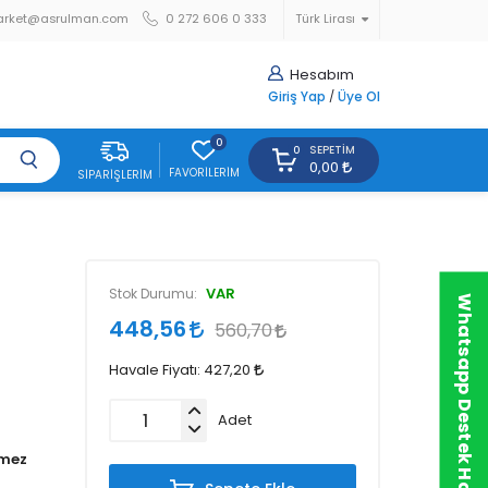
arket@asrulman.com
0 272 606 0 333
Türk Lirası
Hesabım
Giriş Yap
/
Üye Ol
0
SEPETIM
0
0,00
FAVORILERIM
SIPARIŞLERIM
VAR
Stok Durumu:
Whatsapp Destek Hattı
448,56
560,70
Havale Fiyatı:
427,20
Adet