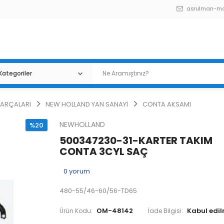
asrulman-m
PARÇALARI
NEW HOLLAND YAN SANAYİ
CONTA AKSAMI
NEWHOLLAND
%20
500347230-31-KARTER TAKIM
CONTA 3CYL SAÇ
0
yorum
480-55/46-60/56-TD65
OM-48142
Ürün Kodu:
İade Bilgisi: