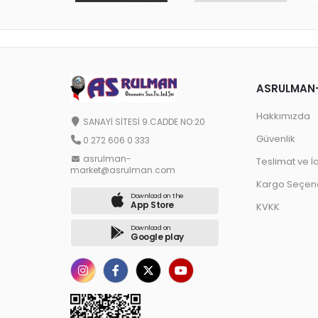
ASRULMAN
Hakkımızda
SANAYİ SİTESİ 9.CADDE NO:20
Güvenlik
0 272 606 0 333
asrulman-
Teslimat ve İ
market@asrulman.com
Kargo Seçene
Download on the
App Store
KVKK
Download on
Google play