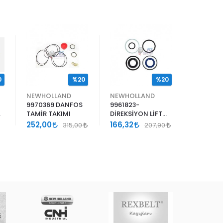
0
%20
%20
NEWHOLLAND
NEWHOLLAND
9970369 DANFOS
9961823-
Ç
TAMİR TAKIMI
DİREKSİYON LİFT
TM.TK
252,00
166,32
315,00
207,90