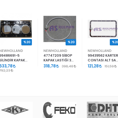
%20
%20
%2
NEWHOLLAND
NEWHOLLAND
NEWHOLLAND
99486691-5
47747209 SİBOP
99439562 KARTER
SİLİNDİR KAPAK
KAPAK LASTİĞİ 3
CONTASI ALT SA
CONTASI 100 MM 3
CLY SİLİKON
KAPAK
633,78
318,78
121,28
398,48
151,59
CYL 1,55
792,23