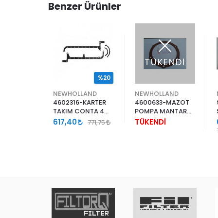
Benzer Ürünler
TÜKENDİ
%20
NEWHOLLAND
NEWHOLLAND
4602316-KARTER
4600633-MAZOT
TAKIM CONTA 4
POMPA MANTAR
CYL SAÇ
CONTA
617,40
TÜKENDİ
771,75