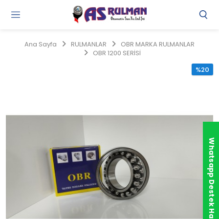
Gi
Y
/
Ana Sayfa
RULMANLAR
OBR MARKA RULMANLAR
Ü
OBR 1200 SERİSİ
O
%20
Whatsapp Destek Hattı