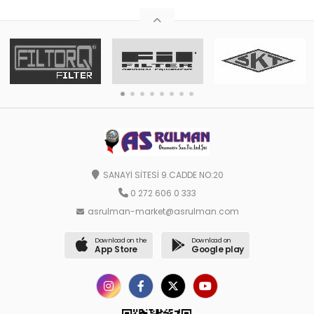
SANAYİ SİTESİ 9.CADDE NO:20
0 272 606 0 333
asrulman-market@asrulman.com
Download on the
Download on
App Store
Google play