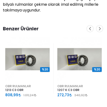
bilyalı rulmanlar çekme olarak imal edilmiş millerle
takılmaya uygundur.
Benzer Ürünler
%20
%20
OBR RULMANLAR
OBR RULMANLAR
1213 C3 OBR
1207 K C3 OBR
808,99
272,73
1.011,24
340,92