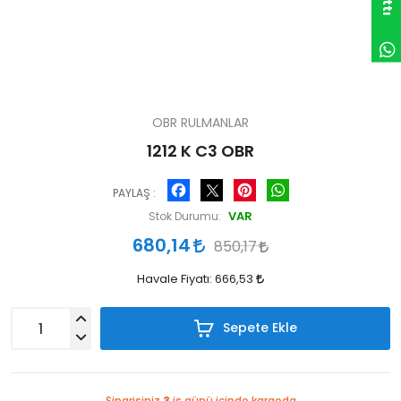
OBR RULMANLAR
1212 K C3 OBR
Facebook
Pinterest
WhatsApp
PAYLAŞ :
VAR
Stok Durumu:
680,14
850,17
Havale Fiyatı:
666,53
Sepete Ekle