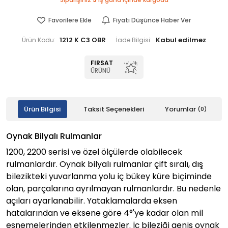
Siparişiniz
3
iş günü içinde kargoda
Favorilere Ekle
Fiyatı Düşünce Haber Ver
1212 K C3 OBR
Ürün Kodu:
İade Bilgisi:
FIRSAT
ÜRÜNÜ
Ürün Bilgisi
Taksit Seçenekleri
Yorumlar
(0)
Oynak Bilyalı Rulmanlar
1200, 2200 serisi ve özel ölçülerde olabilecek
rulmanlardır. Oynak bilyalı rulmanlar çift sıralı, dış
bilezikteki yuvarlanma yolu iç bükey küre biçiminde
olan, parçalarına ayrılmayan rulmanlardır. Bu nedenle
açıları ayarlanabilir. Yataklamalarda eksen
hatalarından ve eksene göre 4°'ye kadar olan mil
esnemelerinden etkilenmezler. İç bileziği geniş oynak