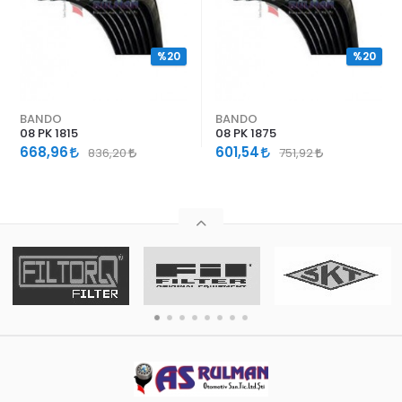
%20
%20
BANDO
BANDO
08 PK 1815
08 PK 1875
668,96
601,54
836,20
751,92