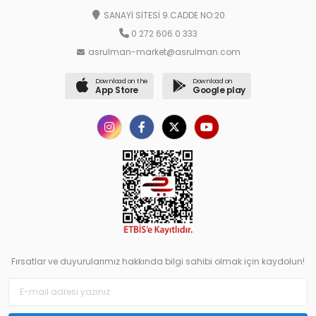
SANAYİ SİTESİ 9.CADDE NO:20
0 272 606 0 333
asrulman-market@asrulman.com
Download on the
Download on
App Store
Google play
Fırsatlar ve duyurularımız hakkında bilgi sahibi olmak için kaydolun!