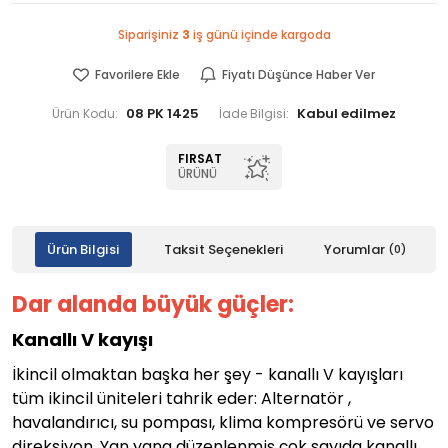
Siparişiniz
3
iş günü içinde kargoda
Favorilere Ekle
Fiyatı Düşünce Haber Ver
08 PK 1425
Ürün Kodu:
İade Bilgisi:
FIRSAT
ÜRÜNÜ
Ürün Bilgisi
Taksit Seçenekleri
Yorumlar
(0)
Dar alanda büyük güçler:
Kanallı V kayışı
İkincil olmaktan başka her şey - kanallı V kayışları
tüm ikincil üniteleri tahrik eder: Alternatör ,
havalandırıcı, su pompası, klima kompresörü ve servo
direksiyon. Yan yana düzenlenmiş çok sayıda kanallı