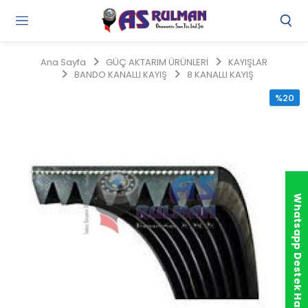
Gi
Y
/
Ana Sayfa
GÜÇ AKTARIM ÜRÜNLERİ
KAYIŞLAR
Ü
BANDO KANALLI KAYIŞ
8 KANALLI KAYIŞ
O
%20
Whatsapp Destek Hattı