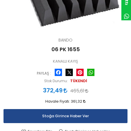
BANDO
06 PK 1655
KANALLI KAYIŞ
Facebook
Pinterest
WhatsApp
PAYLAŞ :
TÜKENDİ
Stok Durumu:
372,49
465,61
Havale Fiyatı:
361,32
Stoğa Girince Haber Ver