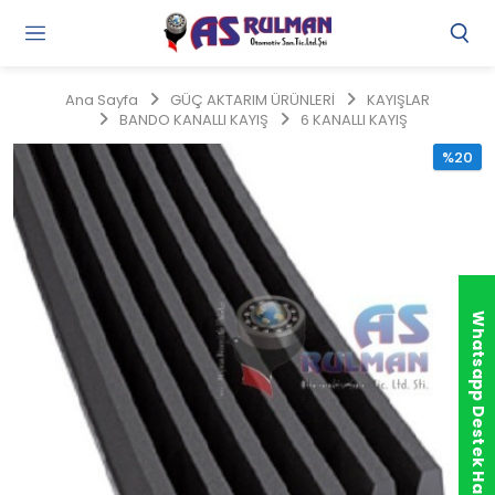
Gi
Y
/
Ana Sayfa
GÜÇ AKTARIM ÜRÜNLERİ
KAYIŞLAR
Ü
BANDO KANALLI KAYIŞ
6 KANALLI KAYIŞ
O
%20
Whatsapp Destek Hattı