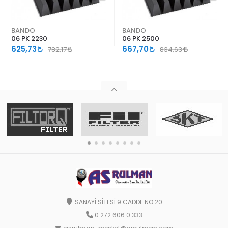
BANDO
BANDO
06 PK 2230
06 PK 2500
625,73
667,70
782,17
834,63
SANAYİ SİTESİ 9.CADDE NO:20
0 272 606 0 333