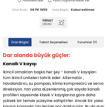
Favorilere Ekle
Fiyatı Düşünce Haber Ver
06 PK 1655
Ürün Kodu:
İade Bilgisi:
FIRSAT
ÜRÜNÜ
Ürün Bilgisi
Taksit Seçenekleri
Yorumlar
(0)
Dar alanda büyük güçler:
Kanallı V kayışı
İkincil olmaktan başka her şey - kanallı V kayışları
tüm ikincil üniteleri tahrik eder: Alternatör ,
havalandırıcı, su pompası, klima kompresörü ve servo
direksiyon. Yan yana düzenlenmiş çok sayıda kanallı
profilleri sayesinde klasik V kayışlarına göre daha
yüksek bir temas yüzeyine sahiptirler. Ancak bir yassı
kayışın kompakt ölçüleriyle göz doldururlar. Bu da aynı