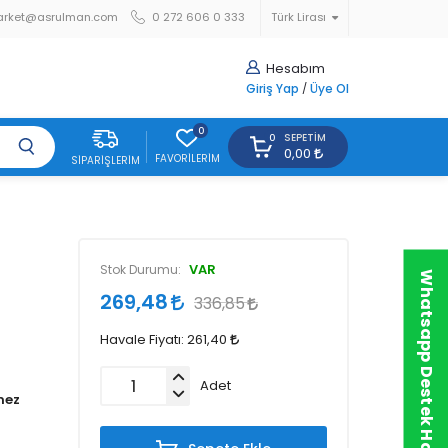
arket@asrulman.com
0 272 606 0 333
Türk Lirası
Hesabım
Giriş Yap
/
Üye Ol
0
SEPETIM
0
0,00
FAVORILERIM
SIPARIŞLERIM
VAR
Stok Durumu:
Whatsapp Destek Hattı
269,48
336,85
Havale Fiyatı:
261,40
Adet