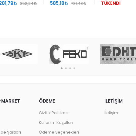
281,79
585,18
TÜKENDİ
352,24
731,48
-MARKET
ÖDEME
İLETİŞİM
Gizlilik Politikası
İletişim
Kullanım Koşulları
ade Şartları
Ödeme Seçenekleri