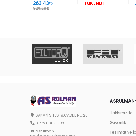
263,43
TÜKENDİ
329,28
ASRULMAN
Hakkımızda
SANAYİ SİTESİ 9.CADDE NO:20
Güvenlik
0 272 606 0 333
asrulman-
Teslimat ve İ