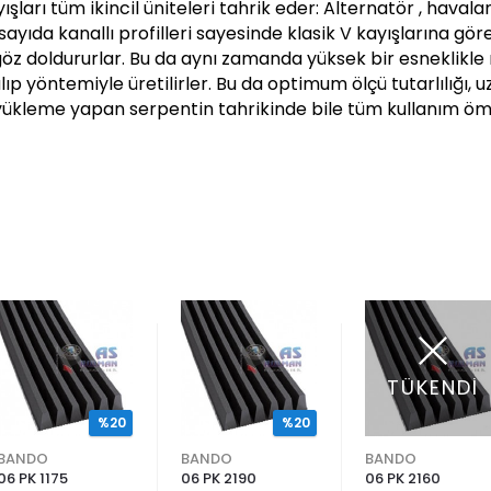
ışları tüm ikincil üniteleri tahrik eder: Alternatör , hava
yıda kanallı profilleri sayesinde klasik V kayışlarına gör
 göz doldururlar. Bu da aynı zamanda yüksek bir esneklik
lıp yöntemiyle üretilirler. Bu da optimum ölçü tutarlılığı,
r yükleme yapan serpentin tahrikinde bile tüm kullanım 
TÜKENDİ
%20
%20
BANDO
BANDO
BANDO
06 PK 1175
06 PK 2190
06 PK 2160