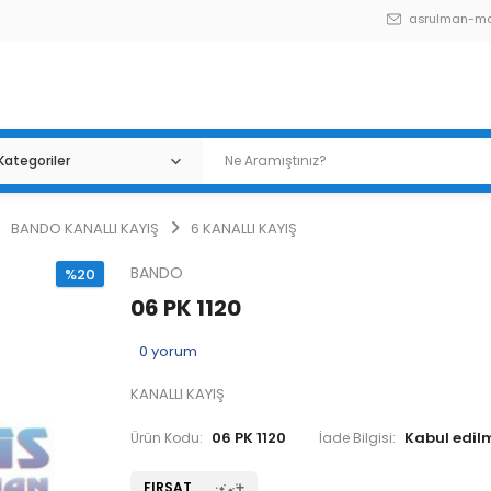
asrulman-m
BANDO KANALLI KAYIŞ
6 KANALLI KAYIŞ
BANDO
%20
06 PK 1120
0
yorum
KANALLI KAYIŞ
06 PK 1120
Ürün Kodu:
İade Bilgisi:
FIRSAT