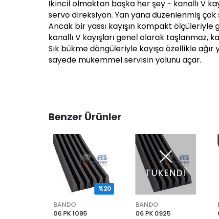
İkincil olmaktan başka her şey - kanallı V kay
servo direksiyon. Yan yana düzenlenmiş çok sa
Ancak bir yassı kayışın kompakt ölçüleriyle
kanallı V kayışları genel olarak taşlanmaz, ka
Sık bükme döngüleriyle kayışa özellikle ağı
sayede mükemmel servisin yolunu açar.
Benzer Ürünler
TÜKENDİ
%20
%20
BANDO
BANDO
45
06 PK 1095
06 PK 0925