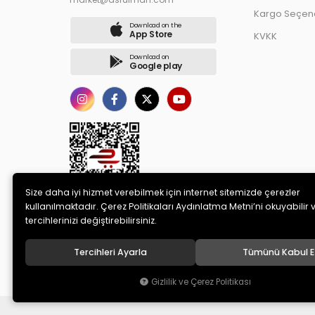
market@asrulman.com
Kargo Seçene
Download on the
App Store
KVKK
Download on
Google play
Size daha iyi hizmet verebilmek için internet sitemizde çerezler
kullanılmaktadır. Çerez Politikaları Aydınlatma Metni’ni okuyabilir 
tercihlerinizi değiştirebilirsiniz.
Tercihleri Ayarla
Tümünü Kabul E
© 2020
AS RULMAN OTOMOTİV SANAYİ TİCARET LİMİTED ŞİRK
Gizlilik ve Çerez Politikası