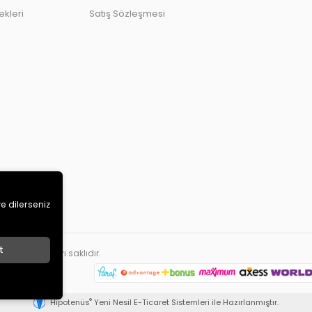
kleri
Satış Sözleşmesi
ve dilerseniz
t
ETİ
. Tüm hakları saklıdır.
®
Hipotenüs
Yeni Nesil E-Ticaret Sistemleri ile Hazırlanmıştır.