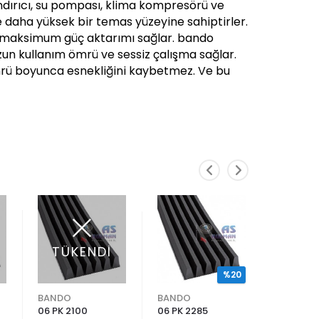
landırıcı, su pompası, klima kompresörü ve
e daha yüksek bir temas yüzeyine sahiptirler.
le maksimum güç aktarımı sağlar. bando
 uzun kullanım ömrü ve sessiz çalışma sağlar.
ömrü boyunca esnekliğini kaybetmez. Ve bu
TÜKENDİ
%20
BANDO
BANDO
BANDO
06 PK 2100
06 PK 2285
06 PK 14