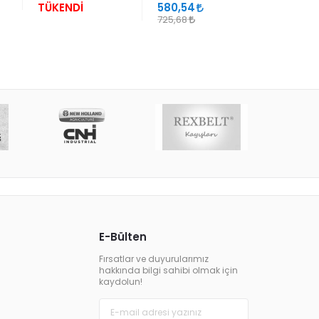
TÜKENDİ
580,54
340,13
725,68
E-Bülten
Fırsatlar ve duyurularımız
hakkında bilgi sahibi olmak için
kaydolun!