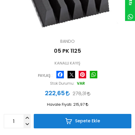
BANDO
05 PK 1125
KANALLI KAYIŞ
Facebook
Pinterest
WhatsApp
PAYLAŞ :
VAR
Stok Durumu:
222,65
278,31
Havale Fiyatı:
215,97
Sepete Ekle