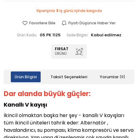
Siparişiniz
3
iş günü içinde kargoda
Favorilere Ekle
Fiyatı Düşünce Haber Ver
05 PK 1125
Ürün Kodu:
İade Bilgisi:
FIRSAT
ÜRÜNÜ
Ürün Bilgisi
Taksit Seçenekleri
Yorumlar
(0)
Dar alanda büyük güçler:
Kanallı V kayışı
İkincil olmaktan başka her şey - kanallı V kayışları
tüm ikincil üniteleri tahrik eder: Alternatör ,
havalandırıcı, su pompası, klima kompresörü ve servo
direksiyon. Yan yana düzenlenmiş çok sayıda kanallı