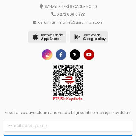
SANAYİ SİTESİ 9.CADDE NO:20
0 272 606 0 333
asrulman-market@asrulman.com
Download on the
Download on
App Store
Google play
Fırsatlar ve duyurularımız hakkında bilgi sahibi olmak için kaydolun!