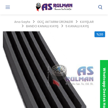
Gi
Y
/
Ana Sayfa
GÜÇ AKTARIM ÜRÜNLERİ
KAYIŞLAR
Ü
BANDO KANALLI KAYIŞ
5 KANALLI KAYIŞ
O
%20
Whatsapp Destek Hattı