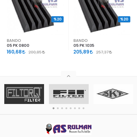
%20
%20
BANDO
BANDO
05 PK 0800
05 PK 1035
160,68
205,89
200,85
257,37